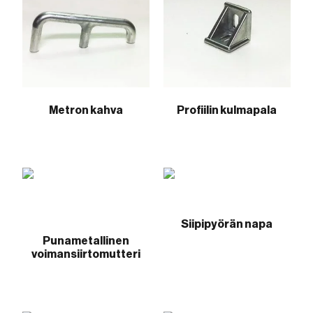
Metron kahva
Profiilin kulmapala
Siipipyörän napa
Punametallinen
voimansiirtomutteri