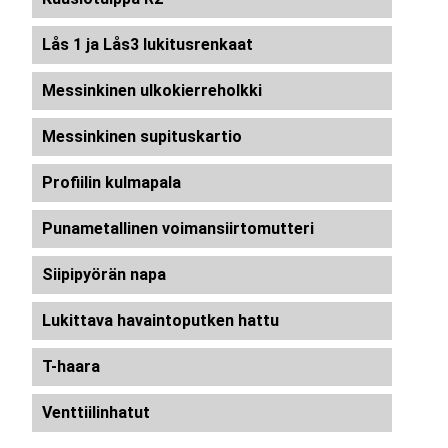
Lås 1 ja Lås3 lukitusrenkaat
Messinkinen ulkokierreholkki
Messinkinen supituskartio
Profiilin kulmapala
Punametallinen voimansiirtomutteri
Siipipyörän napa
Lukittava havaintoputken hattu
T-haara
Venttiilinhatut