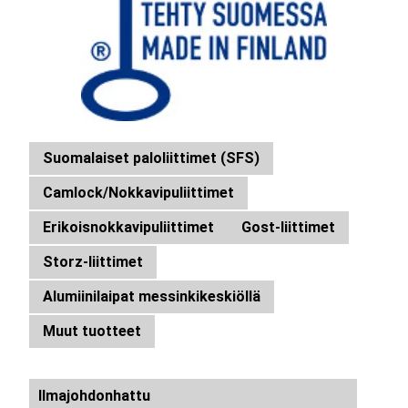
Suomalaiset paloliittimet (SFS)
Camlock/Nokkavipuliittimet
Erikoisnokkavipuliittimet
Gost-liittimet
Storz-liittimet
Alumiinilaipat messinkikeskiöllä
Muut tuotteet
Ilmajohdonhattu