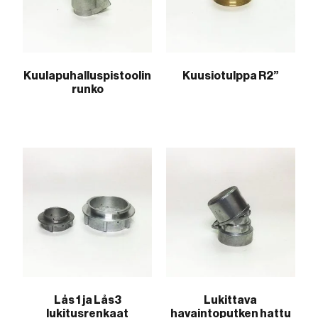
Kuulapuhalluspistoolin
Kuusiotulppa R2”
runko
Lås 1 ja Lås3
Lukittava
lukitusrenkaat
havaintoputken hattu