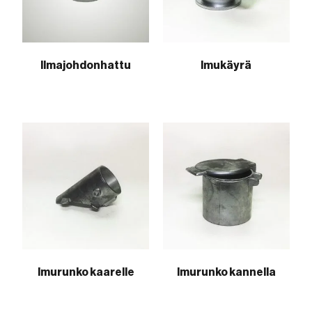
Ilmajohdonhattu
Imukäyrä
Imurunko kaarelle
Imurunko kannella