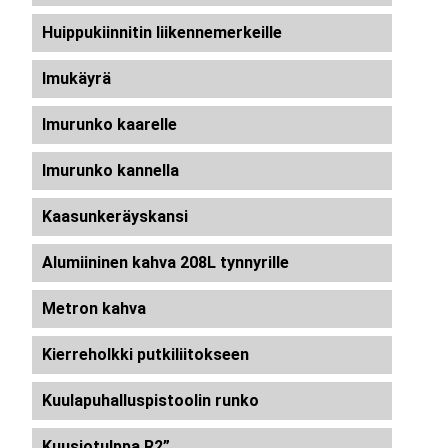
Huippukiinnitin liikennemerkeille
Imukäyrä
Imurunko kaarelle
Imurunko kannella
Kaasunkeräyskansi
Alumiininen kahva 208L tynnyrille
Metron kahva
Kierreholkki putkiliitokseen
Kuulapuhalluspistoolin runko
Kuusiotulppa R2”