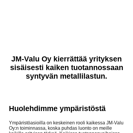
JM-Valu Oy kierrättää yrityksen
sisäisesti kaiken tuotannossaan
syntyvän metallilastun.
Huolehdimme ympäristöstä
Ympäristöasioilla on keskeinen rooli kaikessa JM-Valu
Oy:n toiminnassa, koska puhdas luonto on meille