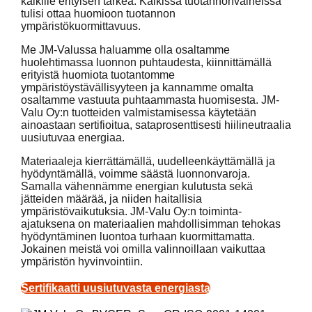
kaikille erityisen tärkeä. Kaikissa tuotannonvaiheissa
tulisi ottaa huomioon tuotannon
ympäristökuormittavuus.
Me JM-Valussa haluamme olla osaltamme
huolehtimassa luonnon puhtaudesta, kiinnittämällä
erityistä huomiota tuotantomme
ympäristöystävällisyyteen ja kannamme omalta
osaltamme vastuuta puhtaammasta huomisesta. JM-
Valu Oy:n tuotteiden valmistamisessa käytetään
ainoastaan sertifioitua, sataprosenttisesti hiilineutraalia
uusiutuvaa energiaa.
Materiaaleja kierrättämällä, uudelleenkäyttämällä ja
hyödyntämällä, voimme säästä luonnonvaroja.
Samalla vähennämme energian kulutusta sekä
jätteiden määrää, ja niiden haitallisia
ympäristövaikutuksia. JM-Valu Oy:n toiminta-
ajatuksena on materiaalien mahdollisimman tehokas
hyödyntäminen luontoa turhaan kuormittamatta.
Jokainen meistä voi omilla valinnoillaan vaikuttaa
ympäristön hyvinvointiin.
Sertifikaatti uusiutuvasta energiasta