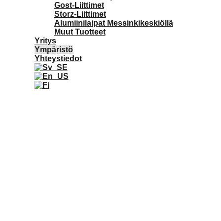
Gost-Liittimet
Storz-Liittimet
Alumiinilaipat Messinkikeskiöllä
Muut Tuotteet
Yritys
Ympäristö
Yhteystiedot
Vastuullinen metallivalimo