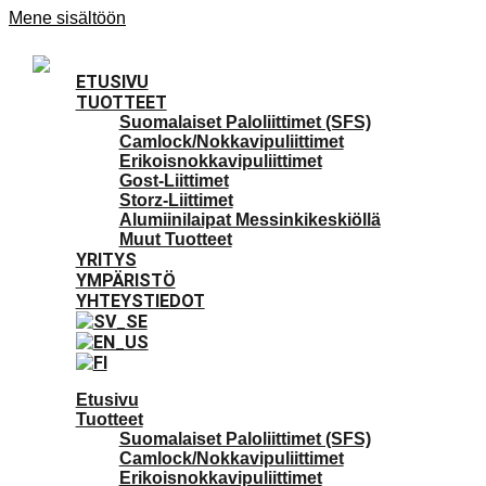
Mene sisältöön
ETUSIVU
TUOTTEET
Suomalaiset Paloliittimet (SFS)
Camlock/Nokkavipuliittimet
Erikoisnokkavipuliittimet
Gost-Liittimet
Storz-Liittimet
Alumiinilaipat Messinkikeskiöllä
Muut Tuotteet
YRITYS
YMPÄRISTÖ
YHTEYSTIEDOT
Etusivu
Tuotteet
Suomalaiset Paloliittimet (SFS)
Camlock/Nokkavipuliittimet
Erikoisnokkavipuliittimet