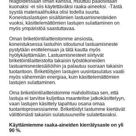
reagoidessaan ilman kanssa, muuttuu pääosiltaan
kuonaksi -ei siis käytettäväksi raaka-aineeksi. -Tästä
syystä materiaalihukka olisi todella suurta.
Koneistuslastujen sisältämien lastuamisnesteiden
vuoksi, käsittelemättömien lastujen sulattaminen on
myös ympäristöä saastuttavaa.
Oman briketöintilaitteistomme ansiosta,
koneistuksessa lastuihin sitoutunut lastuamisneste
pystytään erottelemaan ja tätä kautta myös
hyötykäyttämään. Lastuamisnesteet siirtyvät
briketöintilaitteistolta takaisin työstökoneiden
lastuamisnestesäiliöihin ja palautuu suoraan takaisin
tuotantoon. Briketöityjen lastujen uusintasulatus vaatii
myös vähemmän energiaa, kuin käsittelemättömien
lastujen sulattaminen.
Oma briketöintilaitteistomme mahdollistaa sen, että
lastuja ei tarvitse kuljettaa maanteitse jatkokäsittelyyn,
vaan lastujen käsittely tapahtuu osana omaa
tuotantoprosessiamme. Briketöidyt lastumme kiertävät
välittömästi takaisin sulatusuuneille sulatettavaksi.
Käyttämiemme raaka-aineiden kierrätysaste on yli
90 %.