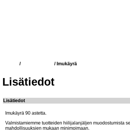
Kauppa
Muut tuotteet
/
/ Imukäyrä
Lisätiedot
Lisätiedot
Imukäyrä 90 astetta.
Valmistamiemme tuotteiden hiilijalanjäljen muodostumista seur
mahdollisuuksien mukaan minimoimaan.