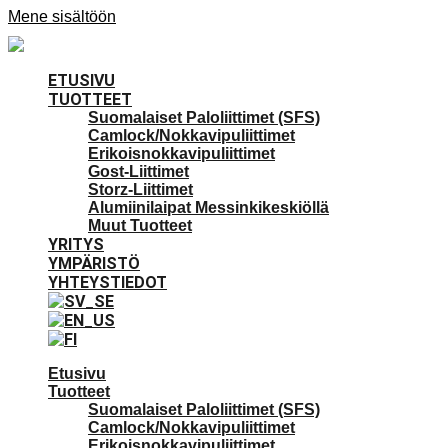
Mene sisältöön
ETUSIVU
TUOTTEET
Suomalaiset Paloliittimet (SFS)
Camlock/Nokkavipuliittimet
Erikoisnokkavipuliittimet
Gost-Liittimet
Storz-Liittimet
Alumiinilaipat Messinkikeskiöllä
Muut Tuotteet
YRITYS
YMPÄRISTÖ
YHTEYSTIEDOT
Etusivu
Tuotteet
Suomalaiset Paloliittimet (SFS)
Camlock/Nokkavipuliittimet
Erikoisnokkavipuliittimet