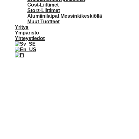
Gost-Liittimet
Storz-Liittimet
Alumiinilaipat Messinkikeskiöllä
Muut Tuotteet
Yritys
Ympäristö
Yhteystiedot