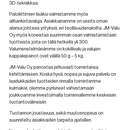
3D-tekniikkaa.
Paloliittimien lisäksi valmistamme myös
alihankintavaluja. Asiakkainamme on useita oman
alansa johtavia yrityksiä, eri teollisuudenaloilta. JM-Valu
Oy myös koneistaa suurimman osan valmistamistaan
tuotteista, joita on tällä hetkellä yli 300.
Valumenetelmänämme on kokillivalu ja valujen
kappalepainot ovat välillä 50 g – 5 kg.
JM-Valu Oy panostaa jatkuvasti toimintansa
kehittämiseen. Koska hyvä, nopea ja sujuva palvelu on
laadukkaiden tuotteiden rinnalla toimintamme
kulmakivi, olemme pyrkineet vahvistamaan
joukkoamme investoimalla toiminnallemme keskeisiin
tuotantovälineisiin.
Tuotannon joustavuus, sekä muutosnopeus on
suunniteltu asiakkaiden tarpeita ajatellen.