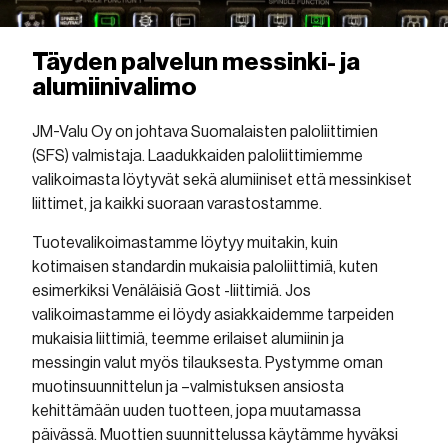
Täyden palvelun messinki- ja
alumiinivalimo
JM-Valu Oy on johtava Suomalaisten paloliittimien
(SFS) valmistaja. Laadukkaiden paloliittimiemme
valikoimasta löytyvät sekä alumiiniset että messinkiset
liittimet, ja kaikki suoraan varastostamme.
Tuotevalikoimastamme löytyy muitakin, kuin
kotimaisen standardin mukaisia paloliittimiä, kuten
esimerkiksi Venäläisiä Gost -liittimiä. Jos
valikoimastamme ei löydy asiakkaidemme tarpeiden
mukaisia liittimiä, teemme erilaiset alumiinin ja
messingin valut myös tilauksesta. Pystymme oman
muotinsuunnittelun ja –valmistuksen ansiosta
kehittämään uuden tuotteen, jopa muutamassa
päivässä. Muottien suunnittelussa käytämme hyväksi