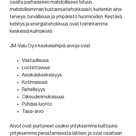
osalta parhaaseen mahdolliseen latuun,
mahdollisimman kustannustehokkaasti, kuitenkin aina
terveys, turvallisuus ja ympäristö huomioiden. Kestävä
kehitys ja energiatehokkuus ovat toimintamme
keskeisiä kulmakiviä.
JM-Valu Oy:n keskeisimpiä arvoja ovat:
Vastuullisuus
Luotettavuus
Asiakaskeskeisyys
Kotimaisuus
Rehellisyys
Oikeudenmukaisuus
Puhdas luonto
Tasa-arvo
Arvot ovat juurtuneet osaksi yrityksemme kulttuuria
yrityksemme perustamisesta lähtien, ja ovat osaltaan