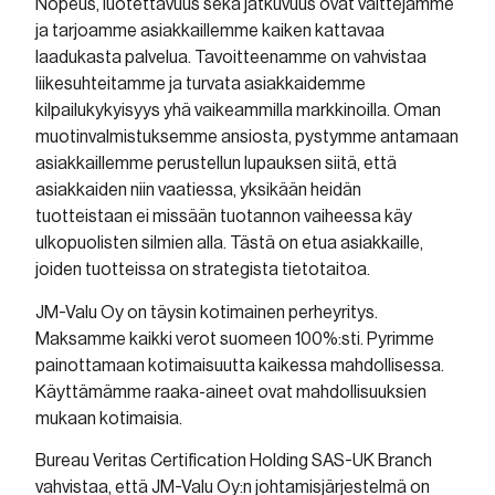
Nopeus, luotettavuus sekä jatkuvuus ovat valttejamme
ja tarjoamme asiakkaillemme kaiken kattavaa
laadukasta palvelua. Tavoitteenamme on vahvistaa
liikesuhteitamme ja turvata asiakkaidemme
kilpailukykyisyys yhä vaikeammilla markkinoilla. Oman
muotinvalmistuksemme ansiosta, pystymme antamaan
asiakkaillemme perustellun lupauksen siitä, että
asiakkaiden niin vaatiessa, yksikään heidän
tuotteistaan ei missään tuotannon vaiheessa käy
ulkopuolisten silmien alla. Tästä on etua asiakkaille,
joiden tuotteissa on strategista tietotaitoa.
JM-Valu Oy on täysin kotimainen perheyritys.
Maksamme kaikki verot suomeen 100%:sti. Pyrimme
painottamaan kotimaisuutta kaikessa mahdollisessa.
Käyttämämme raaka-aineet ovat mahdollisuuksien
mukaan kotimaisia.
Bureau Veritas Certification Holding SAS-UK Branch
vahvistaa, että JM-Valu Oy:n johtamisjärjestelmä on