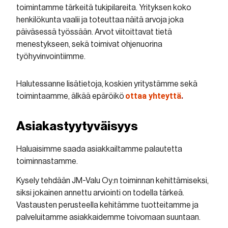
toimintamme tärkeitä tukipilareita. Yrityksen koko
henkilökunta vaalii ja toteuttaa näitä arvoja joka
päiväsessä työssään. Arvot viitoittavat tietä
menestykseen, sekä toimivat ohjenuorina
työhyvinvointiimme.
Halutessanne lisätietoja, koskien yritystämme sekä
ottaa yhteyttä
.
toimintaamme, älkää epäröikö
Asiakastyytyväisyys
Haluaisimme saada asiakkailtamme palautetta
toiminnastamme.
Kysely tehdään JM-Valu Oy:n toiminnan kehittämiseksi,
siksi jokainen annettu arviointi on todella tärkeä.
Vastausten perusteella kehitämme tuotteitamme ja
palveluitamme asiakkaidemme toivomaan suuntaan.