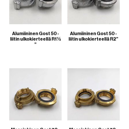
Alumiininen Gost 50 -
Alumiininen Gost 50 -
liitin ulkokierteellä R1 ½
liitin ulkokierteellä R2”
”