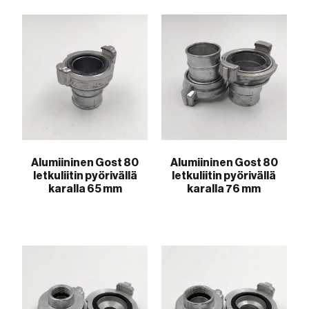
Alumiininen Gost 80
Alumiininen Gost 80
letkuliitin pyörivällä
letkuliitin pyörivällä
karalla 65 mm
karalla 76 mm