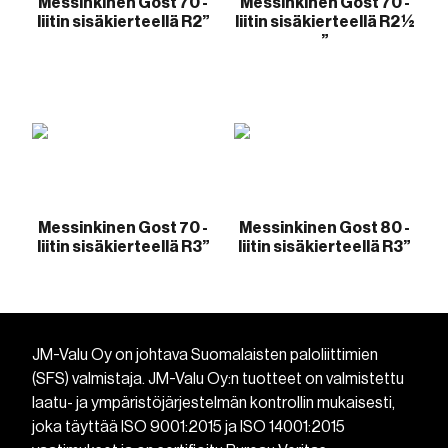
Messinkinen Gost 70 -
Messinkinen Gost 70 -
liitin sisäkierteellä R2”
liitin sisäkierteellä R2 ½
”
Messinkinen Gost 70 -
Messinkinen Gost 80 -
liitin sisäkierteellä R3”
liitin sisäkierteellä R3”
JM-Valu Oy on johtava Suomalaisten paloliittimien
(SFS) valmistaja. JM-Valu Oy:n tuotteet on valmistettu
laatu- ja ympäristöjärjestelmän kontrollin mukaisesti,
joka täyttää ISO 9001:2015 ja ISO 14001:2015