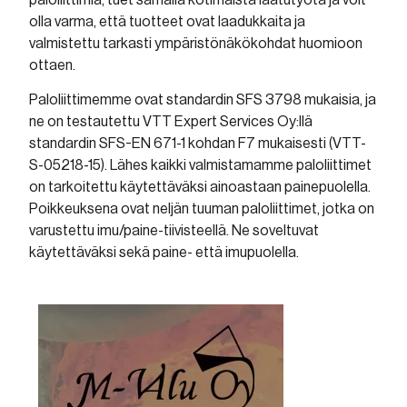
olla varma, että tuotteet ovat laadukkaita ja
valmistettu tarkasti ympäristönäkökohdat huomioon
ottaen.
Paloliittimemme ovat standardin SFS 3798 mukaisia, ja
ne on testautettu VTT Expert Services Oy:llä
standardin SFS-EN 671-1 kohdan F7 mukaisesti (VTT-
S-05218-15). Lähes kaikki valmistamamme paloliittimet
on tarkoitettu käytettäväksi ainoastaan painepuolella.
Poikkeuksena ovat neljän tuuman paloliittimet, jotka on
varustettu imu/paine-tiivisteellä. Ne soveltuvat
käytettäväksi sekä paine- että imupuolella.