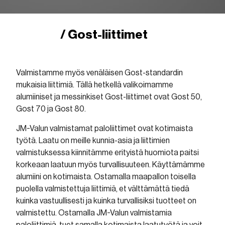
Kauppa
/ Gost-liittimet
Valmistamme myös venäläisen Gost-standardin
mukaisia liittimiä. Tällä hetkellä valikoimamme
alumiiniset ja messinkiset Gost-liittimet ovat Gost 50,
Gost 70 ja Gost 80.
JM-Valun valmistamat paloliittimet ovat kotimaista
työtä. Laatu on meille kunnia-asia ja liittimien
valmistuksessa kiinnitämme erityistä huomiota paitsi
korkeaan laatuun myös turvallisuuteen. Käyttämämme
alumiini on kotimaista. Ostamalla maapallon toisella
puolella valmistettuja liittimiä, et välttämättä tiedä
kuinka vastuullisesti ja kuinka turvallisiksi tuotteet on
valmistettu. Ostamalla JM-Valun valmistamia
paloliittimiä, tuet samalla kotimaista laatutyötä ja voit