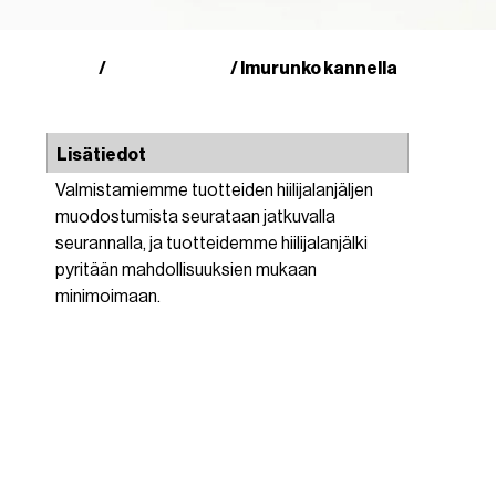
Kauppa
Muut tuotteet
/
/ Imurunko kannella
Lisätiedot
Valmistamiemme tuotteiden hiilijalanjäljen
muodostumista seurataan jatkuvalla
seurannalla, ja tuotteidemme hiilijalanjälki
pyritään mahdollisuuksien mukaan
minimoimaan.