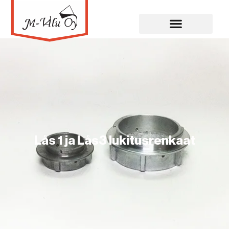
Lås 1 ja Lås3 lukitusrenkaat