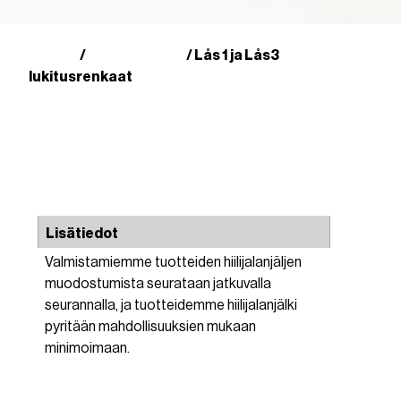
Kauppa
Muut tuotteet
/
/ Lås 1 ja Lås3
lukitusrenkaat
Lisätiedot
Valmistamiemme tuotteiden hiilijalanjäljen
muodostumista seurataan jatkuvalla
seurannalla, ja tuotteidemme hiilijalanjälki
pyritään mahdollisuuksien mukaan
minimoimaan.