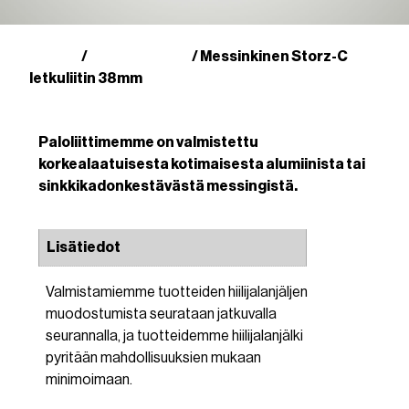
Kauppa
Storz-liittimet
/
/ Messinkinen Storz-C
letkuliitin 38mm
Paloliittimemme on valmistettu
korkealaatuisesta kotimaisesta alumiinista tai
sinkkikadonkestävästä messingistä.
Lisätiedot
Valmistamiemme tuotteiden hiilijalanjäljen
muodostumista seurataan jatkuvalla
seurannalla, ja tuotteidemme hiilijalanjälki
pyritään mahdollisuuksien mukaan
minimoimaan.