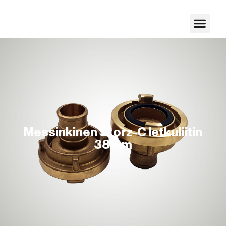
Messinkinen Storz-C letkuliitin
38mm