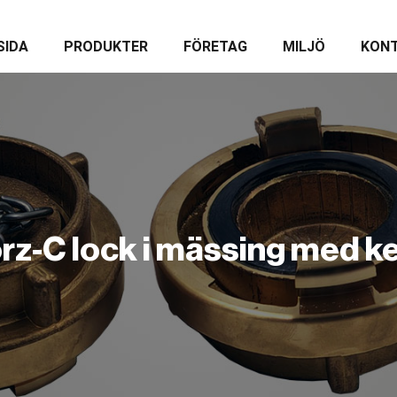
SIDA
PRODUKTER
FÖRETAG
MILJÖ
KONT
rz-C lock i mässing med k