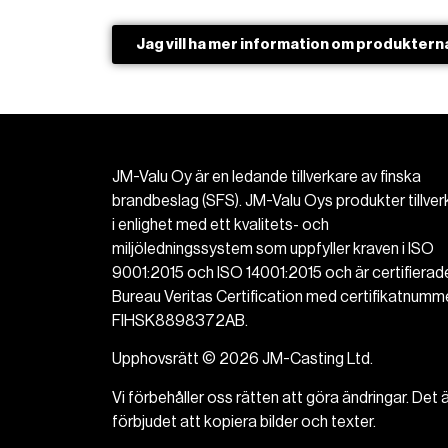
Jag vill ha mer information om produktern
JM-Valu Oy är en ledande tillverkare av finska
brandbeslag (SFS). JM-Valu Oys produkter tillver
i enlighet med ett kvalitets- och
miljöledningssystem som uppfyller kraven i ISO
9001:2015 och ISO 14001:2015 och är certifierad
Bureau Veritas Certification med certifikatnumme
FIHSK8898372AB.
Upphovsrätt © 2026 JM-Casting Ltd.
Vi förbehåller oss rätten att göra ändringar. Det 
förbjudet att kopiera bilder och texter.