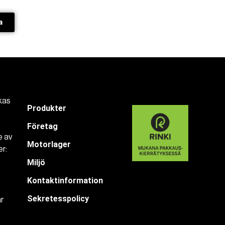
a
kas
Produkter
Företag
e av
Motorlager
r:
Miljö
Kontaktinformation
Sekretesspolicy
är