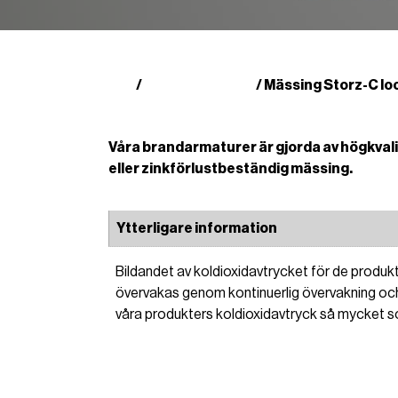
Butik
Storz kontakter
/
/ Mässing Storz-C lo
Våra brandarmaturer är gjorda av högkval
eller zinkförlustbeständig mässing.
Ytterligare information
Bildandet av koldioxidavtrycket för de produkter
övervakas genom kontinuerlig övervakning och
våra produkters koldioxidavtryck så mycket s