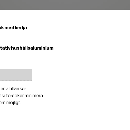
ck med kedja
itativ hushållsaluminium
 vi tillverkar
 vi försöker minimera
om möjligt.