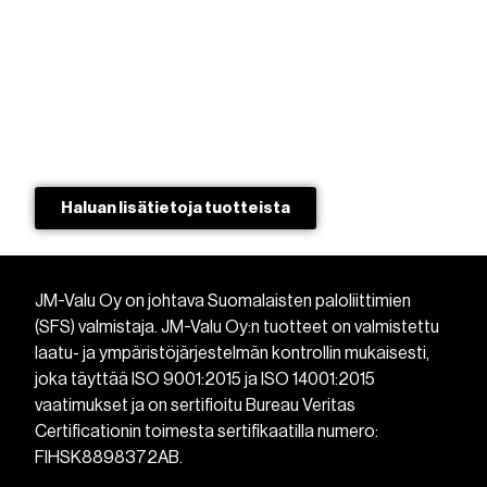
Haluan lisätietoja tuotteista​
JM-Valu Oy on johtava Suomalaisten paloliittimien
(SFS) valmistaja. JM-Valu Oy:n tuotteet on valmistettu
laatu- ja ympäristöjärjestelmän kontrollin mukaisesti,
joka täyttää ISO 9001:2015 ja ISO 14001:2015
vaatimukset ja on sertifioitu Bureau Veritas
Certificationin toimesta sertifikaatilla numero:
FIHSK8898372AB.