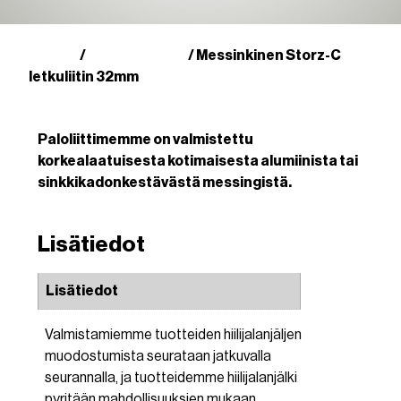
Kauppa
Storz-liittimet
/
/ Messinkinen Storz-C
letkuliitin 32mm
Paloliittimemme on valmistettu
korkealaatuisesta kotimaisesta alumiinista tai
sinkkikadonkestävästä messingistä.
Lisätiedot
Lisätiedot
Valmistamiemme tuotteiden hiilijalanjäljen
muodostumista seurataan jatkuvalla
seurannalla, ja tuotteidemme hiilijalanjälki
pyritään mahdollisuuksien mukaan