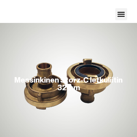
Messinkinen Storz-C letkuliitin
32mm