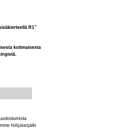
isäkierteellä R1”
isesta kotimaisesta
ingistä.
muodostumista
mme hiilijalanjälki