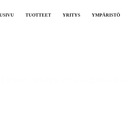
USIVU
TUOTTEET
YRITYS
YMPÄRISTÖ
kinen Storz-C sisäkiertee