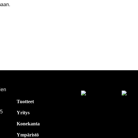
maan.
ien
Tuotteet
15
Yritys
Konekanta
Ympäristö