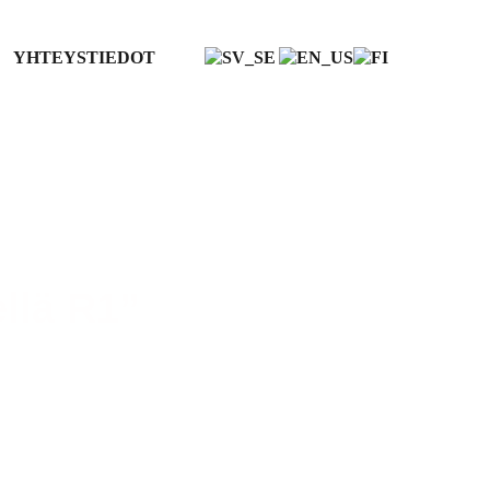
YHTEYSTIEDOT
llä R1”