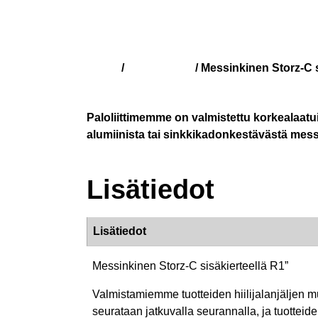
Kauppa
/
Storz-liittimet
/ Messinkinen Storz-C s
Paloliittimemme on valmistettu korkealaatu
alumiinista tai sinkkikadonkestävästä mess
Lisätiedot
Lisätiedot
Messinkinen Storz-C sisäkierteellä R1”
Valmistamiemme tuotteiden hiilijalanjäljen 
seurataan jatkuvalla seurannalla, ja tuotteide