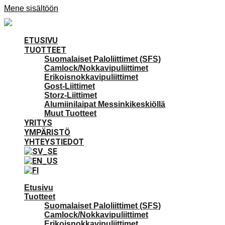
Mene sisältöön
ETUSIVU
TUOTTEET
Suomalaiset Paloliittimet (SFS)
Camlock/Nokkavipuliittimet
Erikoisnokkavipuliittimet
Gost-Liittimet
Storz-Liittimet
Alumiinilaipat Messinkikeskiöllä
Muut Tuotteet
YRITYS
YMPÄRISTÖ
YHTEYSTIEDOT
Etusivu
Tuotteet
Suomalaiset Paloliittimet (SFS)
Camlock/Nokkavipuliittimet
Erikoisnokkavipuliittimet