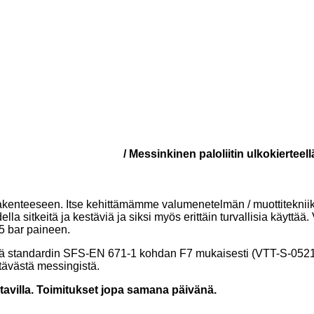
liittimet ulkokierteellä
/ Messinkinen paloliitin ulkokierteel
rakenteeseen. Itse kehittämämme valumenetelmän / muottiteknii
a sitkeitä ja kestäviä ja siksi myös erittäin turvallisia käyttää.
5 bar paineen.
:llä standardin SFS-EN 671-1 kohdan F7 mukaisesti (VTT-S-0521
stävästä messingistä.
atavilla. Toimitukset jopa samana päivänä.