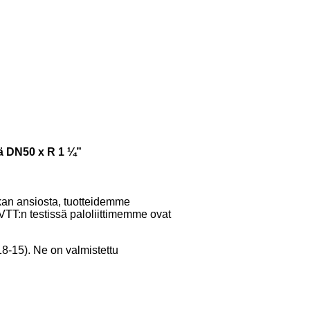
lä DN50 x R 1 ¼”
kan ansiosta, tuotteidemme
 VTT:n testissä paloliittimemme ovat
8-15). Ne on valmistettu