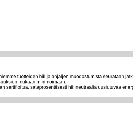
miemme tuotteiden hiilijalanjäljen muodostumista seurataan jatk
llisuuksien mukaan minimoimaan.
sertifioitua, sataprosenttisesti hiilineutraalia uusiutuvaa ener