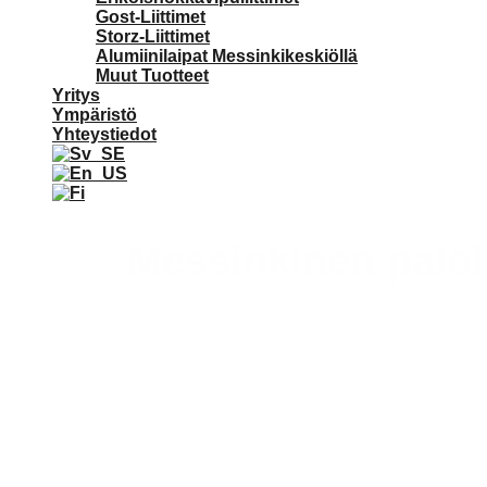
Gost-Liittimet
Storz-Liittimet
Alumiinilaipat Messinkikeskiöllä
Muut Tuotteet
Yritys
Ympäristö
Yhteystiedot
Messinkinen paloli