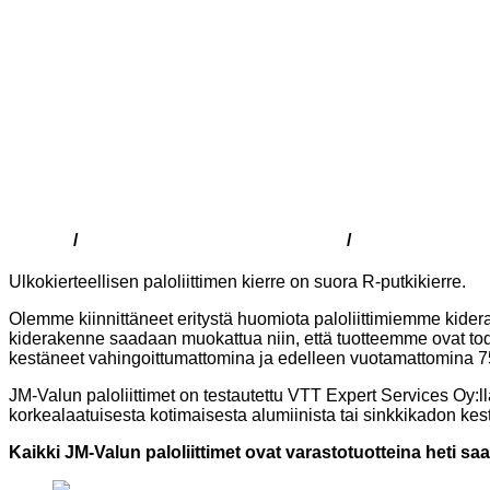
Kauppa
Suomalaiset paloliittimet (SFS)
Messinkiset palo
/
/
Ulkokierteellisen paloliittimen kierre on suora R-putkikierre.
Olemme kiinnittäneet eritystä huomiota paloliittimiemme kide
kiderakenne saadaan muokattua niin, että tuotteemme ovat todell
kestäneet vahingoittumattomina ja edelleen vuotamattomina 7
JM-Valun paloliittimet on testautettu VTT Expert Services Oy
korkealaatuisesta kotimaisesta alumiinista tai sinkkikadon ke
Kaikki JM-Valun paloliittimet ovat varastotuotteina heti sa