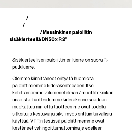
Kauppa
Suomalaiset paloliittimet
/
(SFS)
Messinkiset paloliittimet
/
sisäkierteellä
/ Messinkinen paloliitin
sisäkierteellä DN50 x R 2”
Sisäkierteellisen paloliittimen kierre on suora R-
putkikierre.
Olemme kiinnittäneet eritystä huomiota
paloliittimiemme kiderakenteeseen. Itse
kehittämämme valumenetelmän / muottitekniikan
ansiosta, tuotteidemme kiderakenne saadaan
muokattua niin, että tuotteemme ovat todella
sitkeitä ja kestäviä ja siksi myös erittäin turvallisia
käyttää. VTT:n testissä paloliittimemme ovat
kestäneet vahingoittumattomina ja edelleen