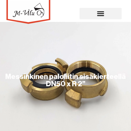
Messinkinen paloliitin sisäkierteellä
DN50 x R 2”