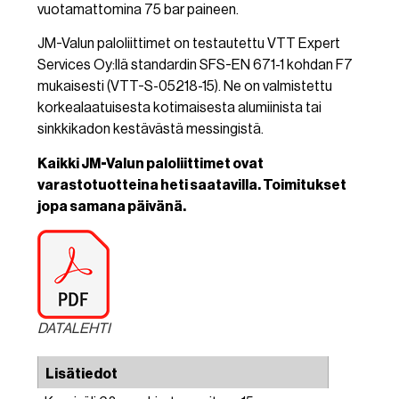
vuotamattomina 75 bar paineen.
JM-Valun paloliittimet on testautettu VTT Expert
Services Oy:llä standardin SFS-EN 671-1 kohdan F7
mukaisesti (VTT-S-05218-15). Ne on valmistettu
korkealaatuisesta kotimaisesta alumiinista tai
sinkkikadon kestävästä messingistä.
Kaikki JM-Valun paloliittimet ovat
varastotuotteina heti saatavilla. Toimitukset
jopa samana päivänä.
DATALEHTI
Lisätiedot