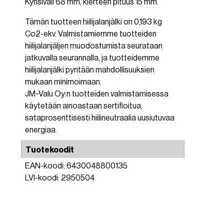
Kynsiväli 68 mm, kierteen pituus 15 mm.
Tämän tuotteen hiilijalanjälki on 0,193 kg
Co2-ekv. Valmistamiemme tuotteiden
hiilijalanjäljen muodostumista seurataan
jatkuvalla seurannalla, ja tuotteidemme
hiilijalanjälki pyritään mahdollisuuksien
mukaan minimoimaan.
JM-Valu Oy:n tuotteiden valmistamisessa
käytetään ainoastaan sertifioitua,
sataprosenttisesti hiilineutraalia uusiutuvaa
energiaa.
Tuotekoodit
EAN-koodi: 6430048800135
LVI-koodi: 2950504