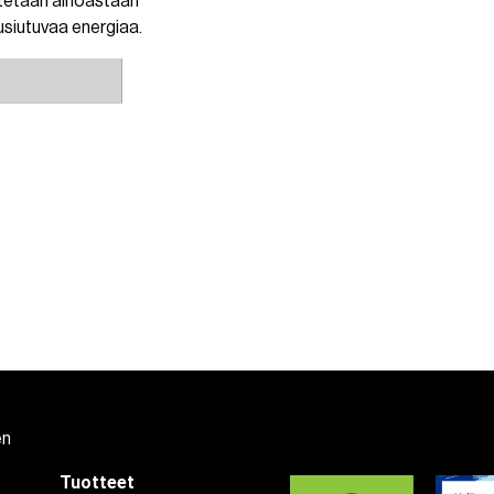
ytetään ainoastaan
uusiutuvaa energiaa.
en
Tuotteet