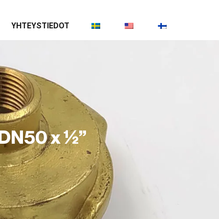
YHTEYSTIEDOT
ä DN50 x ½”