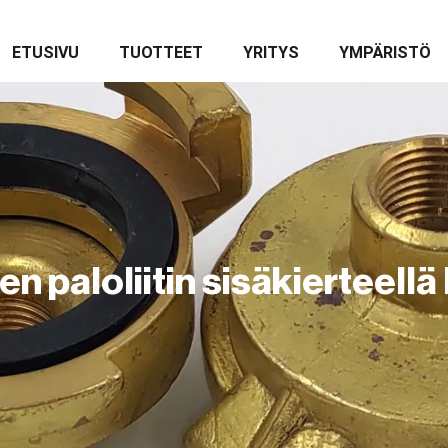
ETUSIVU
TUOTTEET
YRITYS
YMPÄRISTÖ
n paloliitin sisäkierteell