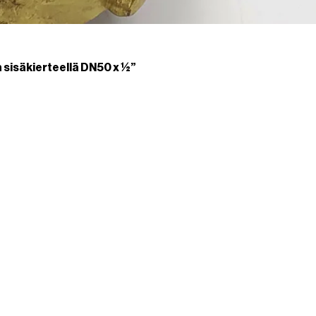
n sisäkierteellä DN50 x ½”