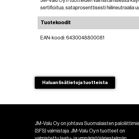
JM-Valu Oy:n tuotteiden valmistamisessa kä
sertifioitua, sataprosenttisesti hiilineutraalia 
Tuotekoodit
EAN-koodi: 6430048800081
Haluan lisätietoja tuotteista​
JM-Valu Oy on johtava Suomalaisten paloliittimi
(SFS) valmistaja. JM-Valu Oy:n tuotteet on
valmistettu laatu- ja ympäristöjärjestelmän