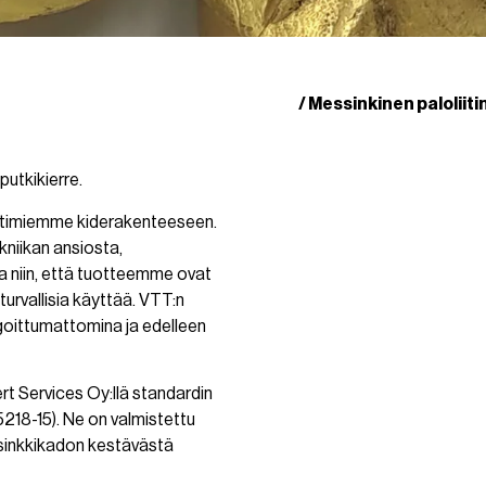
ssinkiset paloliittimet sisäkierteellä
/ Messinkinen paloliiti
putkikierre.
ittimiemme kiderakenteeseen.
niikan ansiosta,
niin, että tuotteemme ovat
 turvallisia käyttää. VTT:n
goittumattomina ja edelleen
rt Services Oy:llä standardin
18-15). Ne on valmistettu
 sinkkikadon kestävästä