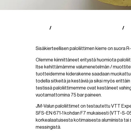
Kauppa
Suomalaiset paloliittimet (SFS)
Me
/
/
Sisäkierteellisen paloliittimen kierre on suora R-
Olemme kiinnittäneet eritystä huomiota paloli
Itse kehittämämme valumenetelmän / muottitek
tuotteidemme kiderakenne saadaan muokattua 
todella sitkeitä ja kestäviä ja siksi myös erittäin
testissä paloliittimemme ovat kestäneet vahin
vuotamattomina 75 bar paineen.
JM-Valun paloliittimet on testautettu VTT Expe
SFS-EN 671-1 kohdan F7 mukaisesti (VTT-S-052
korkealaatuisesta kotimaisesta alumiinista tai
messingistä.