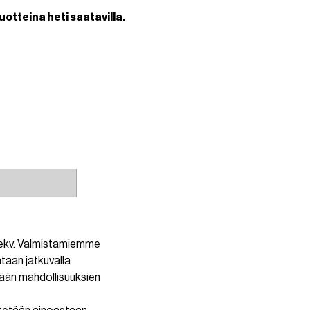
uotteina heti saatavilla.
2-ekv. Valmistamiemme
ataan jatkuvalla
itään mahdollisuuksien