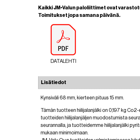
Kaikki JM-Valun paloliittimet ovat varastot
Toimitukset jopa samana päivänä.
DATALEHTI
Lisätiedot
Kynsiväli 68 mm, kierteen pituus 15 mm.
Tämän tuotteen hiilijalanjälki on 0,197 kg Co
tuotteiden hiilijalanjäljen muodostumista seur
seurannalla, ja tuotteidemme hiilijalanjälki pyr
mukaan minimoimaan.