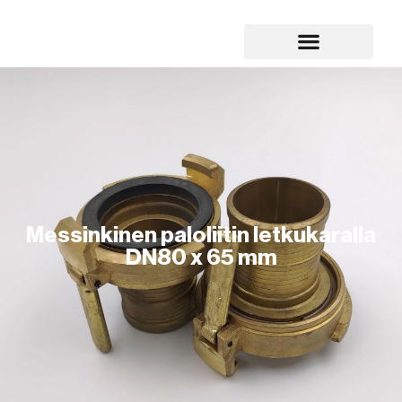
Messinkinen paloliitin letkukaralla
DN80 x 65 mm