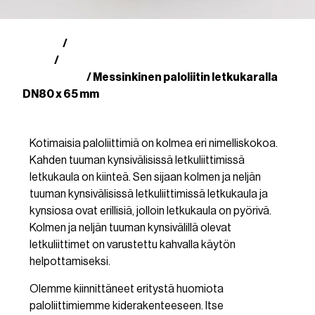
Kauppa
Suomalaiset paloliittimet
/
(SFS)
Messinkiset paloliittimet
/
letkukaralla
/ Messinkinen paloliitin letkukaralla
DN80 x 65 mm
Kotimaisia paloliittimiä on kolmea eri nimelliskokoa.
Kahden tuuman kynsivälisissä letkuliittimissä
letkukaula on kiinteä. Sen sijaan kolmen ja neljän
tuuman kynsivälisissä letkuliittimissä letkukaula ja
kynsiosa ovat erillisiä, jolloin letkukaula on pyörivä.
Kolmen ja neljän tuuman kynsivälillä olevat
letkuliittimet on varustettu kahvalla käytön
helpottamiseksi.
Olemme kiinnittäneet eritystä huomiota
paloliittimiemme kiderakenteeseen. Itse