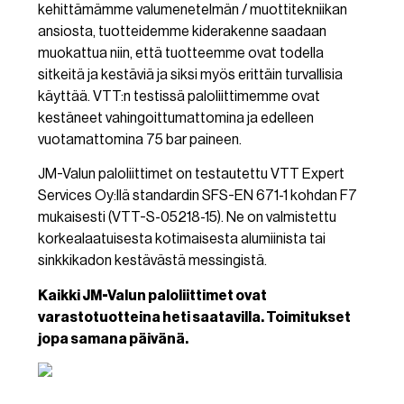
kehittämämme valumenetelmän / muottitekniikan
ansiosta, tuotteidemme kiderakenne saadaan
muokattua niin, että tuotteemme ovat todella
sitkeitä ja kestäviä ja siksi myös erittäin turvallisia
käyttää. VTT:n testissä paloliittimemme ovat
kestäneet vahingoittumattomina ja edelleen
vuotamattomina 75 bar paineen.
JM-Valun paloliittimet on testautettu VTT Expert
Services Oy:llä standardin SFS-EN 671-1 kohdan F7
mukaisesti (VTT-S-05218-15). Ne on valmistettu
korkealaatuisesta kotimaisesta alumiinista tai
sinkkikadon kestävästä messingistä.
Kaikki JM-Valun paloliittimet ovat
varastotuotteina heti saatavilla. Toimitukset
jopa samana päivänä.