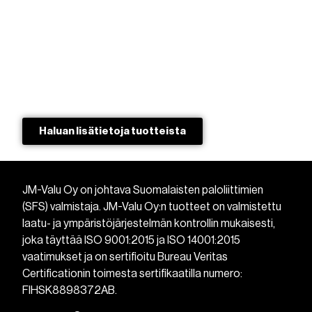
Haluan lisätietoja tuotteista​
JM-Valu Oy on johtava Suomalaisten paloliittimien
(SFS) valmistaja. JM-Valu Oy:n tuotteet on valmistettu
laatu- ja ympäristöjärjestelmän kontrollin mukaisesti,
joka täyttää ISO 9001:2015 ja ISO 14001:2015
vaatimukset ja on sertifioitu Bureau Veritas
Certificationin toimesta sertifikaatilla numero:
FIHSK8898372AB.