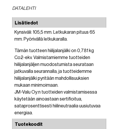
DATALEHTI
Lisätiedot
Kynsiväli: 105,5 mm. Letkukaran pituus 65
mm. Pyörivällä letkukaralla.
Tämän tuotteen hiilijalanjälki on 0,781 kg
Co2-ekv. Valmistamiemme tuotteiden
hiilijalanjäljen muodostumista seurataan
jatkuvalla seurannalla, ja tuotteidemme
hiilijalanjälki pyritään mahdollisuuksien
mukaan minimoimaan.
JM-Valu Oy:n tuotteiden valmistamisessa
käytetään ainoastaan sertifioitua,
sataprosenttisesti hiilineutraalia uusiutuvaa
energiaa.
Tuotekoodit