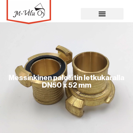
Messinkinen paloliitin letkukaralla
DN50 x 52 mm