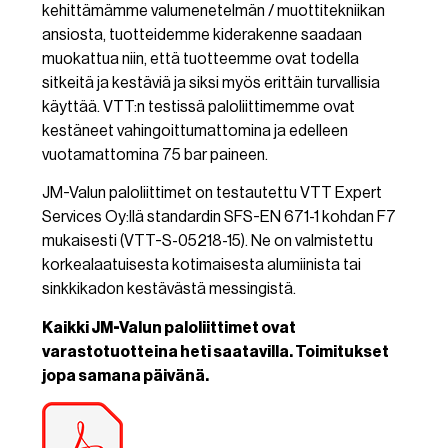
kehittämämme valumenetelmän / muottitekniikan
ansiosta, tuotteidemme kiderakenne saadaan
muokattua niin, että tuotteemme ovat todella
sitkeitä ja kestäviä ja siksi myös erittäin turvallisia
käyttää. VTT:n testissä paloliittimemme ovat
kestäneet vahingoittumattomina ja edelleen
vuotamattomina 75 bar paineen.
JM-Valun paloliittimet on testautettu VTT Expert
Services Oy:llä standardin SFS-EN 671-1 kohdan F7
mukaisesti (VTT-S-05218-15). Ne on valmistettu
korkealaatuisesta kotimaisesta alumiinista tai
sinkkikadon kestävästä messingistä.
Kaikki JM-Valun paloliittimet ovat
varastotuotteina heti saatavilla. Toimitukset
jopa samana päivänä.