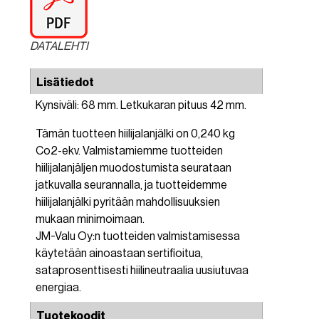
DATALEHTI
Lisätiedot
Kynsiväli: 68 mm. Letkukaran pituus 42 mm.
Tämän tuotteen hiilijalanjälki on 0,240 kg
Co2-ekv. Valmistamiemme tuotteiden
hiilijalanjäljen muodostumista seurataan
jatkuvalla seurannalla, ja tuotteidemme
hiilijalanjälki pyritään mahdollisuuksien
mukaan minimoimaan.
JM-Valu Oy:n tuotteiden valmistamisessa
käytetään ainoastaan sertifioitua,
sataprosenttisesti hiilineutraalia uusiutuvaa
energiaa.
Tuotekoodit