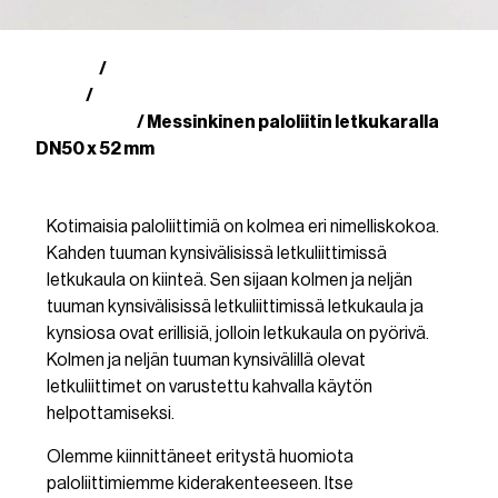
Kauppa
Suomalaiset paloliittimet
/
(SFS)
Messinkiset paloliittimet
/
letkukaralla
/ Messinkinen paloliitin letkukaralla
DN50 x 52 mm
Kotimaisia paloliittimiä on kolmea eri nimelliskokoa.
Kahden tuuman kynsivälisissä letkuliittimissä
letkukaula on kiinteä. Sen sijaan kolmen ja neljän
tuuman kynsivälisissä letkuliittimissä letkukaula ja
kynsiosa ovat erillisiä, jolloin letkukaula on pyörivä.
Kolmen ja neljän tuuman kynsivälillä olevat
letkuliittimet on varustettu kahvalla käytön
helpottamiseksi.
Olemme kiinnittäneet eritystä huomiota
paloliittimiemme kiderakenteeseen. Itse