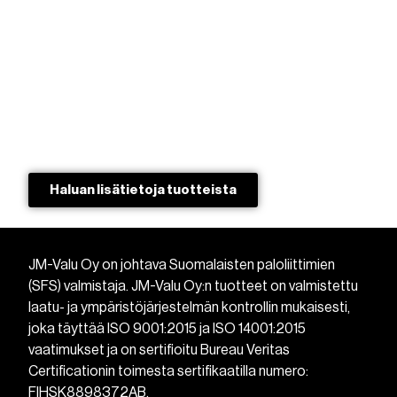
Haluan lisätietoja tuotteista​
JM-Valu Oy on johtava Suomalaisten paloliittimien
(SFS) valmistaja. JM-Valu Oy:n tuotteet on valmistettu
laatu- ja ympäristöjärjestelmän kontrollin mukaisesti,
joka täyttää ISO 9001:2015 ja ISO 14001:2015
vaatimukset ja on sertifioitu Bureau Veritas
Certificationin toimesta sertifikaatilla numero:
FIHSK8898372AB.