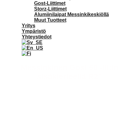
Gost-Liittimet
Storz-Liittimet
Alumiinilaipat Messinkikeskiöllä
Muut Tuotteet
Yritys
Ympäristö
Yhteystiedot
Messinkinen Gost 50 -liitin
sisäkierteellä R2”