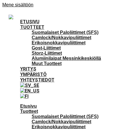
Mene sisältöön
ETUSIVU
TUOTTEET
Suomalaiset Paloliittimet (SFS)
Camlock/Nokkavipuliittimet
Erikoisnokkavipuliittimet
Gost-Liittimet
Storz-Liittimet
Alumiinilaipat Messinkikeskiöllä
Muut Tuotteet
YRITYS
YMPÄRISTÖ
YHTEYSTIEDOT
Etusivu
Tuotteet
Suomalaiset Paloliittimet (SFS)
Camlock/Nokkavipuliittimet
Erikoisnokkavipuliittimet