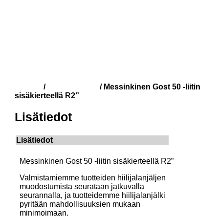
Kauppa
Gost-liittimet
/
/ Messinkinen Gost 50 -liitin
sisäkierteellä R2”
Lisätiedot
Lisätiedot
Messinkinen Gost 50 -liitin sisäkierteellä R2”
Valmistamiemme tuotteiden hiilijalanjäljen
muodostumista seurataan jatkuvalla
seurannalla, ja tuotteidemme hiilijalanjälki
pyritään mahdollisuuksien mukaan
minimoimaan.