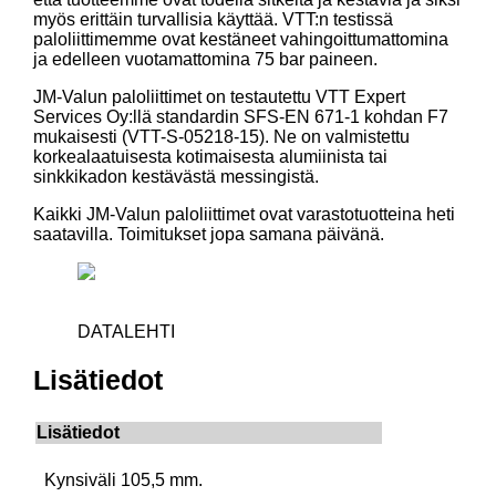
myös erittäin turvallisia käyttää. VTT:n testissä
paloliittimemme ovat kestäneet vahingoittumattomina
ja edelleen vuotamattomina 75 bar paineen.
JM-Valun paloliittimet on testautettu VTT Expert
Services Oy:llä standardin SFS-EN 671-1 kohdan F7
mukaisesti (VTT-S-05218-15). Ne on valmistettu
korkealaatuisesta kotimaisesta alumiinista tai
sinkkikadon kestävästä messingistä.
Kaikki JM-Valun paloliittimet ovat varastotuotteina heti
saatavilla. Toimitukset jopa samana päivänä.
DATALEHTI
Lisätiedot
Lisätiedot
Kynsiväli 105,5 mm.