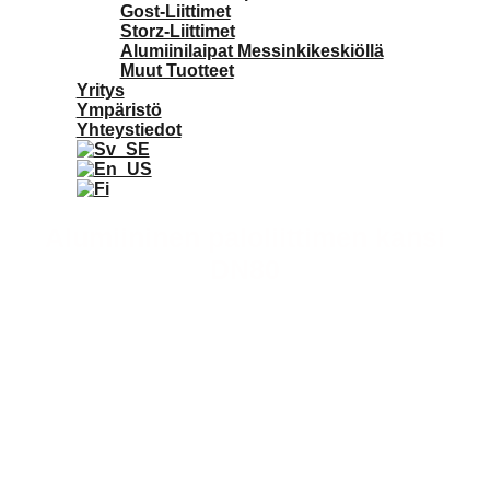
Gost-Liittimet
Storz-Liittimet
Alumiinilaipat Messinkikeskiöllä
Muut Tuotteet
Yritys
Ympäristö
Yhteystiedot
Alumiininen paloliittimen kansi
DN80