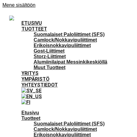
Mene sisältöön
ETUSIVU
TUOTTEET
Suomalaiset Paloliittimet (SFS)
Camlock/Nokkavipuliittimet
Erikoisnokkavipuliittimet
Gost-Liittimet
Storz-Liittimet
Alumiinilaipat Messinkikeskiöllä
Muut Tuotteet
YRITYS
YMPÄRISTÖ
YHTEYSTIEDOT
Etusivu
Tuotteet
Suomalaiset Paloliittimet (SFS)
Camlock/Nokkavipuliittimet
Erikoisnokkavipuliittimet