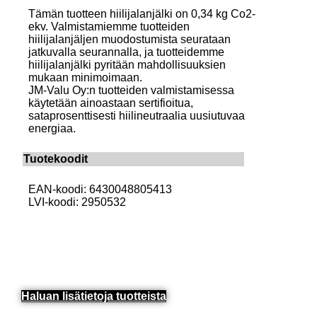
Tämän tuotteen hiilijalanjälki on 0,34 kg Co2-
ekv. Valmistamiemme tuotteiden
hiilijalanjäljen muodostumista seurataan
jatkuvalla seurannalla, ja tuotteidemme
hiilijalanjälki pyritään mahdollisuuksien
mukaan minimoimaan.
JM-Valu Oy:n tuotteiden valmistamisessa
käytetään ainoastaan sertifioitua,
sataprosenttisesti hiilineutraalia uusiutuvaa
energiaa.
Tuotekoodit
EAN-koodi: 6430048805413
LVI-koodi: 2950532
Haluan lisätietoja tuotteista​