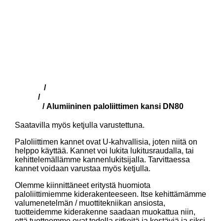
Kauppa
Suomalaiset paloliittimet
/
(SFS)
Alumiiniset paloliittimien
/
kannet
/ Alumiininen paloliittimen kansi DN80
Saatavilla myös ketjulla varustettuna.
Paloliittimen kannet ovat U-kahvallisia, joten niitä on
helppo käyttää. Kannet voi lukita lukitusraudalla, tai
kehittelemällämme kannenlukitsijalla. Tarvittaessa
kannet voidaan varustaa myös ketjulla.
Olemme kiinnittäneet eritystä huomiota
paloliittimiemme kiderakenteeseen. Itse kehittämämme
valumenetelmän / muottitekniikan ansiosta,
tuotteidemme kiderakenne saadaan muokattua niin,
että tuotteemme ovat todella sitkeitä ja kestäviä ja siksi