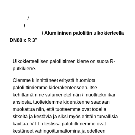
Kauppa
Suomalaiset paloliittimet
/
(SFS)
Alumiiniset paloliittimet
/
ulkokierteellä
/ Alumiininen paloliitin ulkokierteellä
DN80 x R 3”
Ulkokierteellisen paloliittimen kierre on suora R-
putkikierre.
Olemme kiinnittäneet eritystä huomiota
paloliittimiemme kiderakenteeseen. Itse
kehittämämme valumenetelmän / muottitekniikan
ansiosta, tuotteidemme kiderakenne saadaan
muokattua niin, että tuotteemme ovat todella
sitkeitä ja kestäviä ja siksi myös erittäin turvallisia
käyttää. VTT:n testissä paloliittimemme ovat
kestäneet vahingoittumattomina ja edelleen