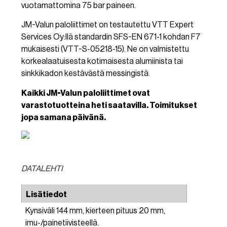
vuotamattomina 75 bar paineen.
JM-Valun paloliittimet on testautettu VTT Expert
Services Oy:llä standardin SFS-EN 671-1 kohdan F7
mukaisesti (VTT-S-05218-15). Ne on valmistettu
korkealaatuisesta kotimaisesta alumiinista tai
sinkkikadon kestävästä messingistä.
Kaikki JM-Valun paloliittimet ovat
varastotuotteina heti saatavilla. Toimitukset
jopa samana päivänä.
DATALEHTI
Lisätiedot
Kynsiväli 144 mm, kierteen pituus 20 mm,
imu-/painetiivisteellä.