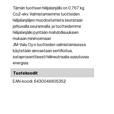
Tämän tuotteen hiilijalanjälki on 0,767 kg
Co2-ekv. Valmistamiemme tuotteiden
hiilijalanjäljen muodostumista seurataan
jatkuvalla seurannalla, ja tuotteidemme
hiilijalanjälki pyritään mahdollisuuksien
mukaan minimoimaan.
JM-Valu Oy:n tuotteiden valmistamisessa
käytetään ainoastaan sertifioitua,
sataprosenttisesti hiilineutraalia uusiutuvaa
energiaa.
Tuotekoodit
EAN-koodi: 6430048805352