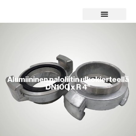
Alumiininen paloliitin ulkokierteellä
DN100 x R 4”