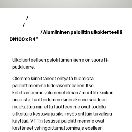
Kauppa
Suomalaiset paloliittimet
/
(SFS)
Alumiiniset paloliittimet
/
ulkokierteellä
/ Alumiininen paloliitin ulkokierteellä
DN100 x R 4”
Ulkokierteellisen paloliittimen kierre on suora R-
putkikierre.
Olemme kiinnittäneet eritystä huomiota
paloliittimiemme kiderakenteeseen. Itse
kehittämämme valumenetelmän / muottitekniikan
ansiosta, tuotteidemme kiderakenne saadaan
muokattua niin, että tuotteemme ovat todella
sitkeitä ja kestäviä ja siksi myös erittäin turvallisia
käyttää. VTT:n testissä paloliittimemme ovat
kestäneet vahingoittumattomina ja edelleen