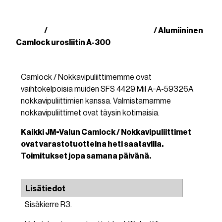
Kauppa
Camlock/Nokkavipuliittimet
/
/ Alumiininen
Camlock urosliitin A-300
Camlock / Nokkavipuliittimemme ovat
vaihtokelpoisia muiden SFS 4429 Mil A-A-59326A
nokkavipuliittimien kanssa. Valmistamamme
nokkavipuliittimet ovat täysin kotimaisia.
Kaikki JM-Valun Camlock / Nokkavipuliittimet
ovat varastotuotteina heti saatavilla.
Toimitukset jopa samana päivänä.
Lisätiedot
Sisäkierre R3.