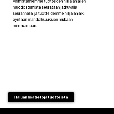
Valmistamiemme tuotteiden hiilijalanjäljen
muodostumista seurataan jatkuvalla
seurannalla, ja tuotteidemme hiilijalanjälki
pyritään mahdollisuuksien mukaan
minimoimaan.
Haluan lisätietoja tuotteista​