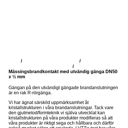
Butik
Finska brandbeslag (SFS)
Brandbeslag i
/
/
mässing med utvändig gänga
/
Mässingsbrandkontakt med utvändig gänga DN50
x ½ mm
Gängan på den utvändigt gängade brandanslutningen
är en rak R-rörgänga.
Vi har ägnat särskild uppmärksamhet åt
kristallstrukturen i våra brandanslutningar. Tack vare
den gjutmetod/formteknik vi själva utvecklat kan
kristallstrukturen på våra produkter modifieras så att
våra produkter är riktigt sega och hållbara och därför