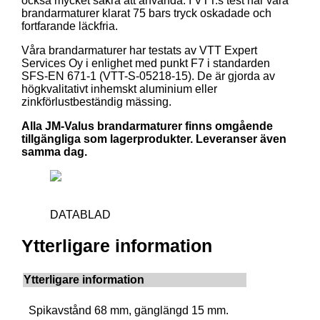
också mycket säkra att använda. I VTT:s test har våra
brandarmaturer klarat 75 bars tryck oskadade och
fortfarande läckfria.
Våra brandarmaturer har testats av VTT Expert
Services Oy i enlighet med punkt F7 i standarden
SFS-EN 671-1 (VTT-S-05218-15). De är gjorda av
högkvalitativt inhemskt aluminium eller
zinkförlustbeständig mässing.
Alla JM-Valus brandarmaturer finns omgående
tillgängliga som lagerprodukter. Leveranser även
samma dag.
DATABLAD
Ytterligare information
Ytterligare information
Spikavstånd 68 mm, gänglängd 15 mm.