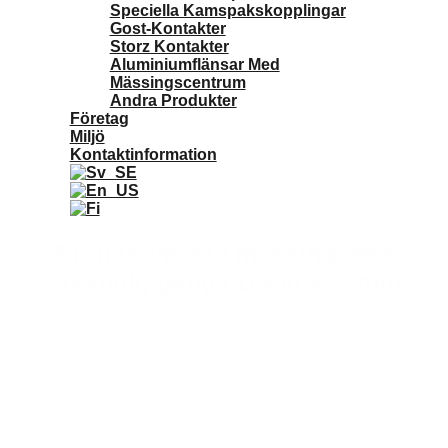
Speciella Kamspakskopplingar
Gost-Kontakter
Storz Kontakter
Aluminiumflänsar Med
Mässingscentrum
Andra Produkter
Företag
Miljö
Kontaktinformation
Brandkontakt i mässing med
utvändig gänga DN50 x ½ mm