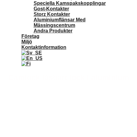
Speciella Kamspakskopplingar
Gost-Kontakter
Storz Kontakter
Aluminiumflänsar Med
Mässingscentrum
Andra Produkter
Företag
Miljö
Kontaktinformation
Camlock låsbart lock i aluminium