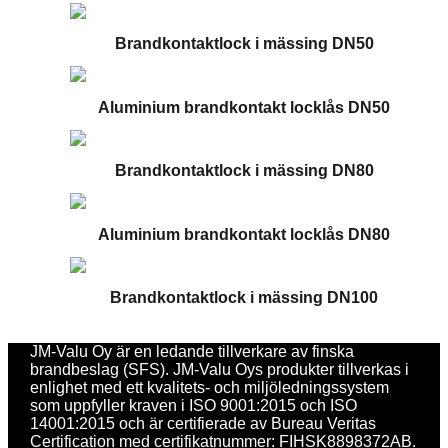
Brandkontaktlock i mässing DN50
Aluminium brandkontakt locklås DN50
Brandkontaktlock i mässing DN80
Aluminium brandkontakt locklås DN80
Brandkontaktlock i mässing DN100
JM-Valu Oy är en ledande tillverkare av finska
brandbeslag (SFS). JM-Valu Oys produkter tillverkas i
enlighet med ett kvalitets- och miljöledningssystem
som uppfyller kraven i ISO 9001:2015 och ISO
14001:2015 och är certifierade av Bureau Veritas
Certification med certifikatnummer: FIHSK8898372AB.