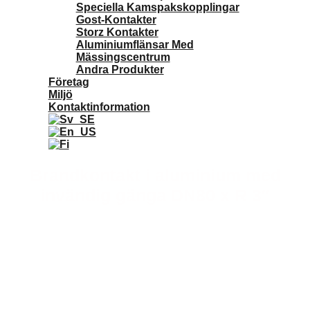
Speciella Kamspakskopplingar
Gost-Kontakter
Storz Kontakter
Aluminiumflänsar Med
Mässingscentrum
Andra Produkter
Företag
Miljö
Kontaktinformation
Brandkontakt i aluminium med
invändig gänga DN80 x R 3″