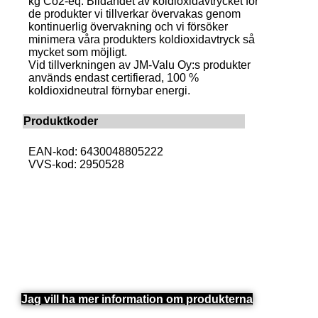
kg Co2-eq. Bildandet av koldioxidavtrycket för
de produkter vi tillverkar övervakas genom
kontinuerlig övervakning och vi försöker
minimera våra produkters koldioxidavtryck så
mycket som möjligt.
Vid tillverkningen av JM-Valu Oy:s produkter
används endast certifierad, 100 %
koldioxidneutral förnybar energi.
Produktkoder
EAN-kod: 6430048805222
VVS-kod: 2950528
Jag vill ha mer information om produkterna