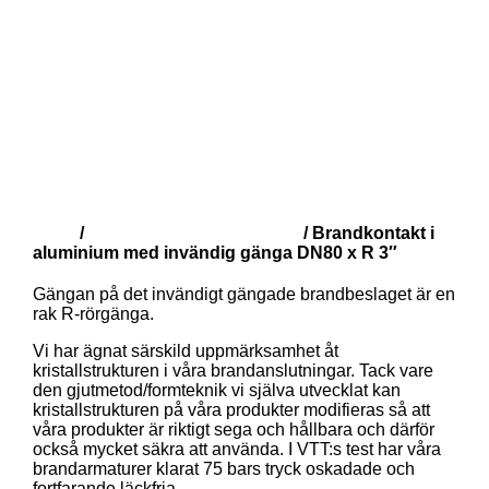
Butik
Finska brandbeslag (SFS)
/
/ Brandkontakt i
aluminium med invändig gänga DN80 x R 3″
Gängan på det invändigt gängade brandbeslaget är en
rak R-rörgänga.
Vi har ägnat särskild uppmärksamhet åt
kristallstrukturen i våra brandanslutningar. Tack vare
den gjutmetod/formteknik vi själva utvecklat kan
kristallstrukturen på våra produkter modifieras så att
våra produkter är riktigt sega och hållbara och därför
också mycket säkra att använda. I VTT:s test har våra
brandarmaturer klarat 75 bars tryck oskadade och
fortfarande läckfria.